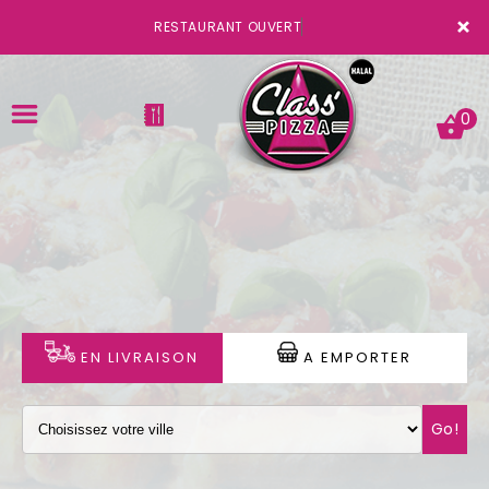
×
RESTAURANT OUVERT
0
ACCUEIL
LA CARTE
VOTRE COMPTE
EN LIVRAISON
A EMPORTER
NOTRE RESTAURANT
Go!
VOS AVIS
MENTIONS LÉGALES