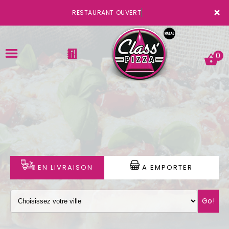
×
RESTAURANT OUVERT
0
ACCUEIL
LA CARTE
VOTRE COMPTE
EN LIVRAISON
A EMPORTER
NOTRE RESTAURANT
Go!
VOS AVIS
MENTIONS LÉGALES