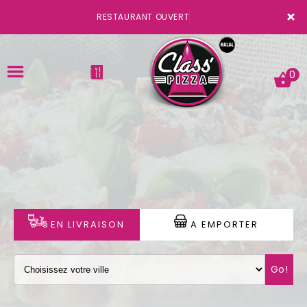
×
RESTAURANT OUVERT
0
ACCUEIL
LA CARTE
VOTRE COMPTE
EN LIVRAISON
A EMPORTER
NOTRE RESTAURANT
Go!
VOS AVIS
MENTIONS LÉGALES