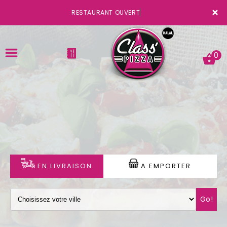
×
RESTAURANT OUVERT
0
ACCUEIL
LA CARTE
VOTRE COMPTE
EN LIVRAISON
A EMPORTER
NOTRE RESTAURANT
Go!
VOS AVIS
MENTIONS LÉGALES