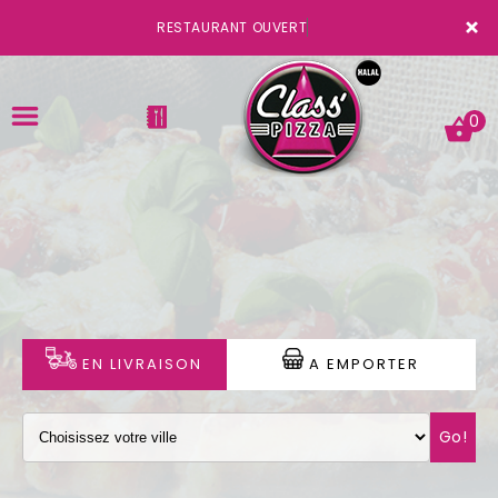
×
RESTAURANT OUVERT
0
ACCUEIL
LA CARTE
VOTRE COMPTE
EN LIVRAISON
A EMPORTER
NOTRE RESTAURANT
Go!
VOS AVIS
MENTIONS LÉGALES