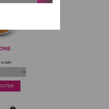
IONE
la taille
AJOUTER
|