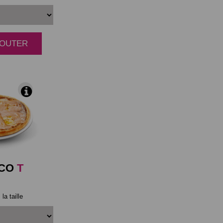
AJOUTER
|
ICO
T
la taille