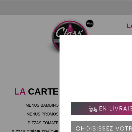
L
LA
CARTE
MENUS BAMBINO
MENUS PROMOS
PIZZAS TOMATE
PIZZAS CRÈME FRAÎCHE