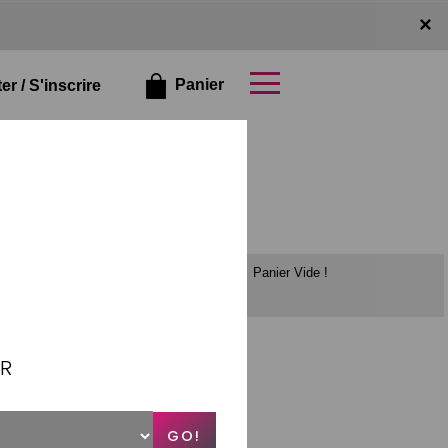
×
×
Panier
r / S'inscrire
Panier Vide !