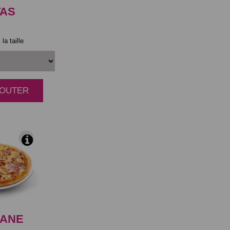
TAS
la taille
AJOUTER
|
IANE