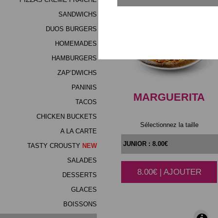
SANDWICHS
DUOS BURGERS
HOMEMADES
HAMBURGERS
ZAP‘DWICHS
PANINIS
MARGUERITA
TACOS
CHICKEN BUCKETS
Sélectionnez la taille
A LA CARTE
TASTY CROUSTY
NEW
SALADES
8.00€ | AJOUTER
|
DESSERTS
GLACES
BOISSONS