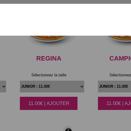
REGINA
CAMP
Sélectionnez la taille
Sélectionnez 
11.00€ | AJOUTER
11.00€ | 
|