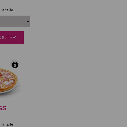
la taille
AJOUTER
|
SS
la taille